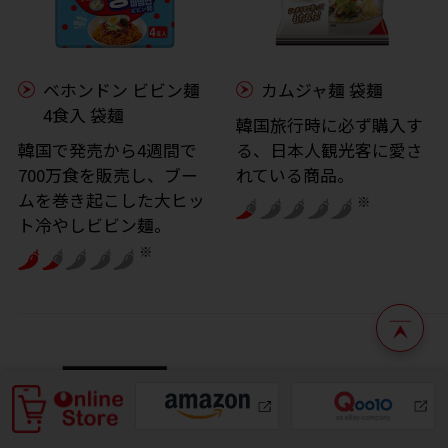
ベホンドン ビビン麺
カムジャ麺 袋麺
4食入 袋麺
韓国旅行時に必ず購入す
韓国で発売から4週間で
る、日本人観光客に愛さ
700万食を販売し、ブー
れている商品。
ムを巻き起こした大ヒッ
※
ト冷やしビビン麺。
※