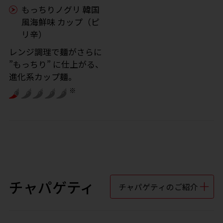
もっちりノグリ 韓国
風海鮮味 カップ（ピ
リ辛）
レンジ調理で麺がさらに
”もっちり” に仕上がる、
進化系カップ麺。
※
チャパゲティ
チャパゲティのご紹介