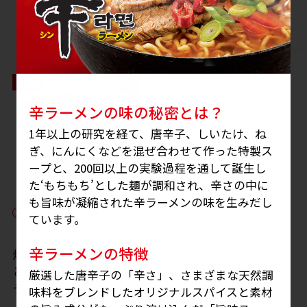
※
辛ラーメンの味の秘密とは？
1年以上の研究を経て、唐辛子、しいたけ、ね
ぎ、にんにくなどを混ぜ合わせて作った特製ス
ープと、200回以上の実験過程を通して誕生し
た‘もちもち’とした麺が調和され、辛さの中に
も旨味が凝縮された辛ラーメンの味を生みだし
辛ラーメン焼きそば
ています。
炒めキムチ カップ
辛ラーメンの特徴
炒めキムチの甘味・酸味
ともちもち麺が絡み合
厳選した唐辛子の「辛さ」、さまざまな天然調
う、世界的流行
味料をブレンドしたオリジナルスパイスと素材
「SWICY（スワイシ