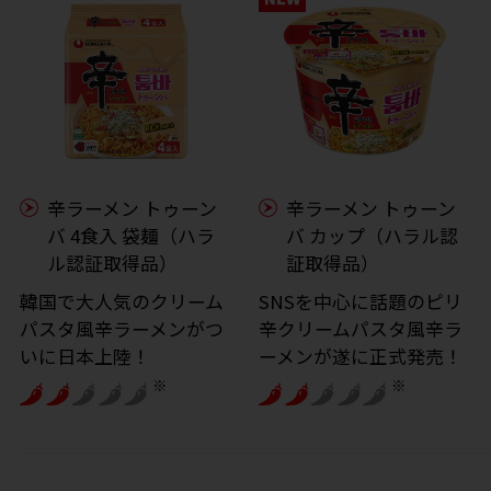
辛ラーメン トゥーン
辛ラーメン トゥーン
バ 4食入 袋麺（ハラ
バ カップ（ハラル認
ル認証取得品）
証取得品）
韓国で大人気のクリーム
SNSを中心に話題のピリ
パスタ風辛ラーメンがつ
辛クリームパスタ風辛ラ
いに日本上陸！
ーメンが遂に正式発売！
※
※