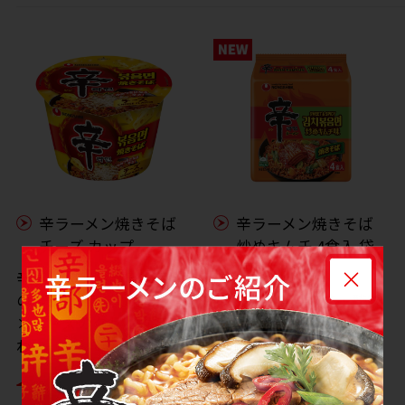
辛ラーメン焼きそば
辛ラーメン焼きそば
チーズ カップ
炒めキムチ 4食入 袋
麺
辛ラーメン焼きそば待望
の第2弾。うまからっ！
炒めキムチの甘味・酸味
×チーズのクセになる味
ともちもち麺が絡み合
わい。
う、世界的流行
「SWICY（スワイシ
※
ー）」な辛ラーメン！