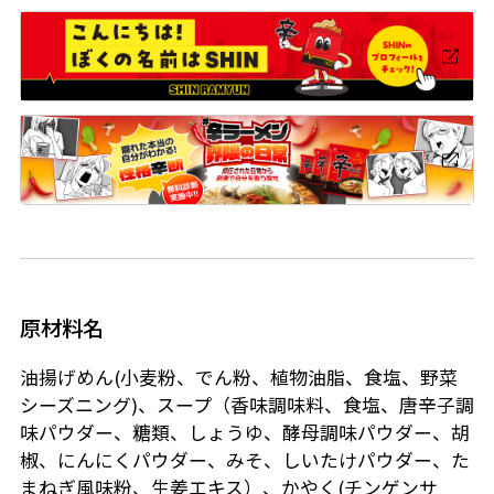
原材料名
油揚げめん(小麦粉、でん粉、植物油脂、食塩、野菜
シーズニング)、スープ（香味調味料、食塩、唐辛子調
味パウダー、糖類、しょうゆ、酵母調味パウダー、胡
椒、にんにくパウダー、みそ、しいたけパウダー、た
まねぎ風味粉、生姜エキス）、かやく(チンゲンサ