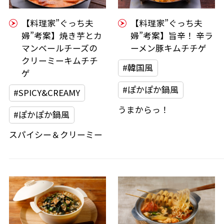
【料理家”ぐっち夫
【料理家”ぐっち夫
婦”考案】焼き芋とカ
婦”考案】旨辛！ 辛ラ
マンベールチーズの
ーメン豚キムチチゲ
クリーミーキムチチ
#韓国風
ゲ
#ぽかぽか鍋風
#SPICY&CREAMY
うまからっ！
#ぽかぽか鍋風
スパイシー＆クリーミー