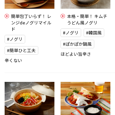
簡単包丁いらず！ レ
本格・簡単！ キムチ
ンジdeノグリマイル
うどん風ノグリ
ド
#ノグリ
#韓国風
#ノグリ
#ぽかぽか鍋風
#簡単ひと工夫
ほどよい旨辛さ
辛くない