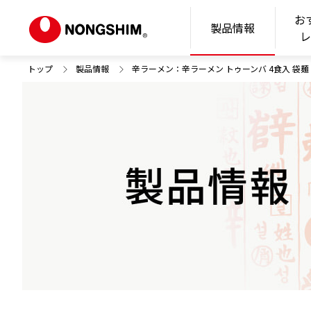
お
N
製品情報
トップ
製品情報
辛ラーメン：辛ラーメン トゥーンバ 4食入 袋