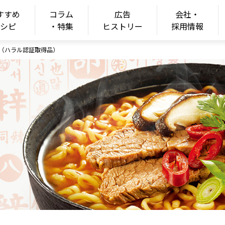
すすめ
コラム
広告
会社・
ONGSHIM
レシピ
・特集
ヒストリー
採用情報
麺（ハラル認証取得品）