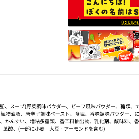
塩)、スープ(野菜調味パウダー、ビーフ風味パウダー、糖類、
植物油脂、唐辛子調味ペースト、食塩、香味調味パウダー、にん
素、かんすい、増粘多糖類、香辛料抽出物、乳化剤、酸味料、香
、葉酸、(一部に小麦ᆞ大豆ᆞアーモンドを含む)