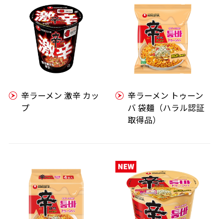
辛ラーメン 激辛 カッ
辛ラーメン トゥーン
プ
バ 袋麺（ハラル認証
取得品）