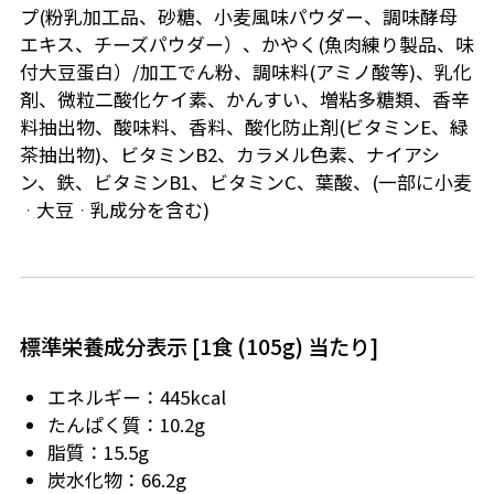
プ(粉乳加工品、砂糖、小麦風味パウダー、調味酵母
エキス、チーズパウダー）、かやく(魚肉練り製品、味
付大豆蛋白）/加工でん粉、調味料(アミノ酸等)、乳化
剤、微粒二酸化ケイ素、かんすい、増粘多糖類、香辛
料抽出物、酸味料、香料、酸化防止剤(ビタミンE、緑
茶抽出物)、ビタミンB2、カラメル色素、ナイアシ
ン、鉄、ビタミンB1、ビタミンC、葉酸、(一部に小麦
ᆞ大豆ᆞ乳成分を含む)
標準栄養成分表示 [1食 (105g) 当たり]
エネルギー：445kcal
たんぱく質：10.2g
脂質：15.5g
炭水化物：66.2g