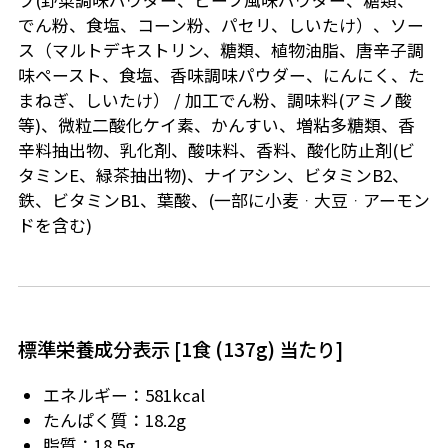
プ(野菜調味パウダー、ビーフ風味パウダー、糖類、
でん粉、食塩、コーン粉、パセリ、しいたけ）、ソー
ス（マルトデキストリン、糖類、植物油脂、唐辛子調
味ペースト、食塩、香味調味パウダー、にんにく、た
まねぎ、しいたけ） / 加工でん粉、調味料(アミノ酸
等)、微粒二酸化ケイ素、かんすい、増粘多糖類、香
辛料抽出物、乳化剤、酸味料、香料、酸化防止剤(ビ
タミンE、緑茶抽出物)、ナイアシン、ビタミンB2、
鉄、ビタミンB1、葉酸、(一部に小麦ᆞ大豆ᆞアーモン
ドを含む)
標準栄養成分表示 [1食 (137g) 当たり]
エネルギー：581kcal
たんぱく質：18.2g
脂質：18.5g