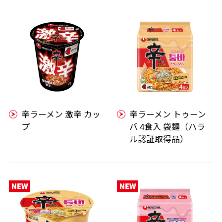
辛ラーメン 激辛 カッ
辛ラーメン トゥーン
プ
バ 4食入 袋麺（ハラ
ル認証取得品）