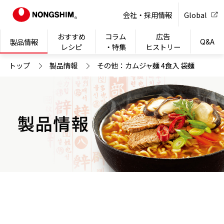
NONG
会社・採用情報
Global
おすすめ
コラム
広告
製品情報
Q&A
レシピ
・特集
ヒストリー
トップ
製品情報
その他：カムジャ麺 4食入 袋麺