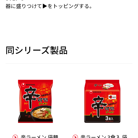
器に盛りつけて▶をトッピングする。
同シリーズ製品
辛ラーメン 袋麺
辛ラーメン 3食入 袋