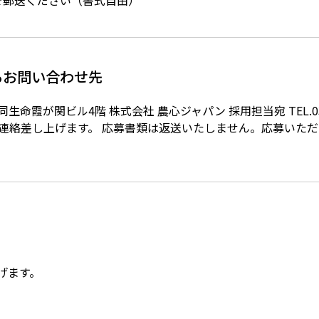
で郵送ください（書式自由）
るお問い合わせ先
2 大同生命霞が関ビル4階 株式会社 農心ジャパン 採用担当宛 TEL.
0
連絡差し上げます。 応募書類は返送いたしません。応募いた
げます。