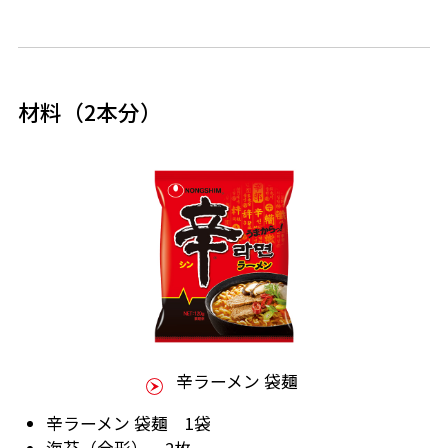
材料（2本分）
辛ラーメン 袋麺
辛ラーメン 袋麺 1袋
海苔（全形） 2枚