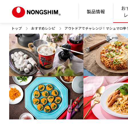
お
N
製品情報
トップ
おすすめレシピ
アウトドアでチャレンジ！マシュマロ辛