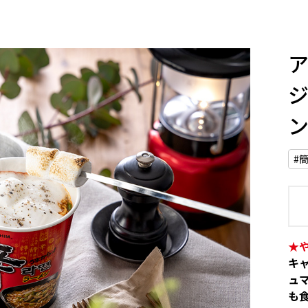
#
★
キ
ュ
も