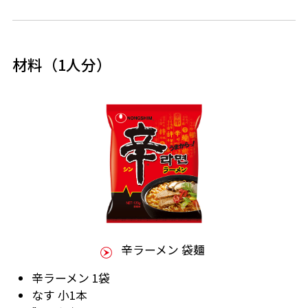
材料（1人分）
辛ラーメン 袋麺
辛ラーメン 1袋
なす 小1本