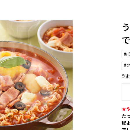
#
#
うま
★
た
程
ア