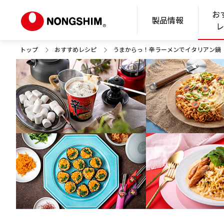
お
N
製品情報
トップ
おすすめレシピ
うまからっ！辛ラーメンでイタリアン鍋