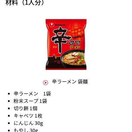
材料（1人分）
辛ラーメン 袋麺
辛ラーメン 1袋
粉末スープ 1袋
切り餅 1個
キャベツ 1枚
にんじん 30g
もやし 30g