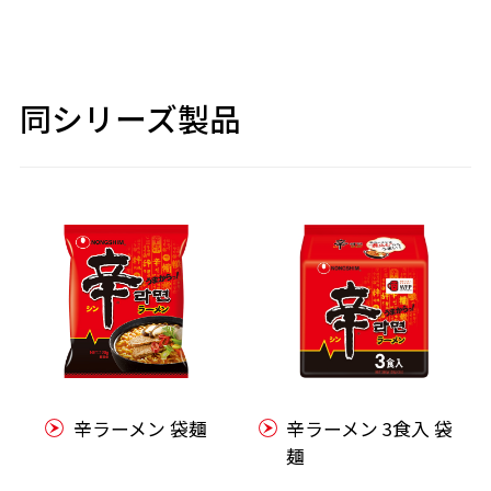
同シリーズ製品
辛ラーメン 袋麺
辛ラーメン 3食入 袋
麺