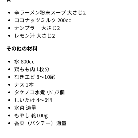
辛ラーメン粉末スープ 大さじ2
ココナッツミルク 200cc
ナンプラー 大さじ2
レモン汁 大さじ2
その他の材料
水 800cc
鶏もも肉 1枚分
むきエビ 8～10尾
ナス 1本
タケノコ水煮 小1/2個
しいたけ 4～6個
水菜 適量
もやし 約100g
香菜（パクチー）適量