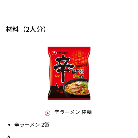
材料（2人分）
辛ラーメン 袋麺
辛ラーメン 2袋
Ａ