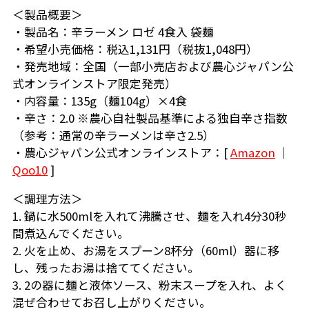
＜製品概要＞
・製品名：辛ラーメン ロゼ 4食入 袋麺
・希望小売価格：税込1,131円（税抜1,048円）
・発売地域：全国（一部小売店および農心ジャパン公
式オンラインストア限定発売）
・内容量：135g（麺104g）×4食
・辛さ：2.0 ※農心自社製品基準による独自辛さ指数
（参考：通常の辛ラーメンは辛さ2.5）
・農心ジャパン公式オンラインストア：[
Amazon
｜
Qoo10
]
＜調理方法＞
1. 鍋に水500mlを入れて沸騰させ、麺を入れ4分30秒
間煮込んでください。
2. 火を止め、お湯をスプーン8杯分（60ml）器に移
し、残ったお湯は捨ててください。
3. 2の器に麺と液体ソース、粉末スープを入れ、よく
混ぜ合わせてお召し上がりください。