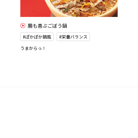
腸も喜ぶごぼう鍋
#ぽかぽか鍋風
#栄養バランス
うまからっ！