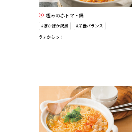
極みの赤トマト鍋
#ぽかぽか鍋風
#栄養バランス
うまからっ！