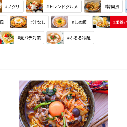
#ノグリ
#トレンドグルメ
#韓国風
地風
#汁なし
#しめ飯
#栄養
#夏バテ対策
#ふるる冷麺