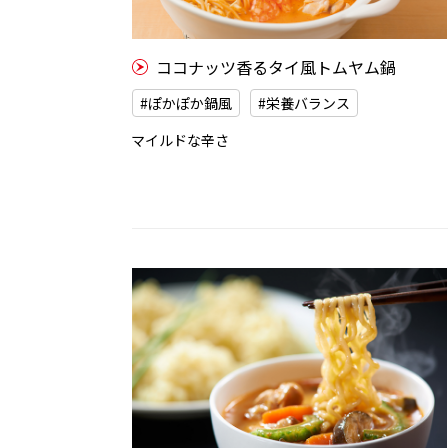
ココナッツ香るタイ風トムヤム鍋
#ぽかぽか鍋風
#栄養バランス
マイルドな辛さ