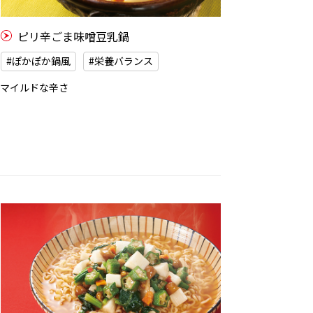
ピリ辛ごま味噌豆乳鍋
#ぽかぽか鍋風
#栄養バランス
マイルドな辛さ