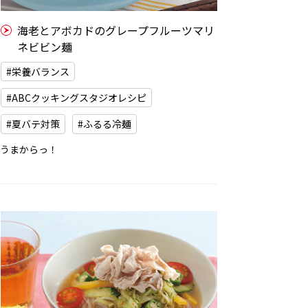
海老とアボカドのグレープフルーツマリ
ネビビン麺
#栄養バランス
#ABCクッキングスタジオレシピ
#夏バテ対策
#ふるる冷麺
うまからっ！