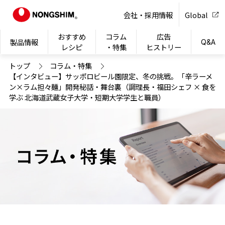
NONG
会社・採用情報
Global
おすすめ
コラム
広告
製品情報
Q&A
レシピ
・特集
ヒストリー
トップ
コラム・特集
【インタビュー】サッポロビール園限定、冬の挑戦。「辛ラーメ
ン×ラム担々麺」開発秘話・舞台裏（調理長・福田シェフ × 食を
学ぶ 北海道武蔵女子大学・短期大学学生と職員）