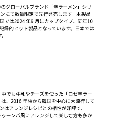
中のグローバルブランド「⾟ラーメン」シリ
イレブンにて数量限定で先⾏発売します。本製品
は2024 年9 ⽉にカップタイプ、同年10
する記録的ヒット製品となっています。⽇本では
す。
。中でも⽜乳やチーズを使った「ロゼ⾟ラー
は、2016 年頃から韓国を中⼼に⼤流⾏して
メンはアレンジレシピとの相性が好評で、
トゥーンバ⾵にアレンジして楽しむ⽅も多か