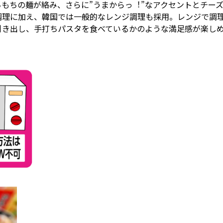
もちの麺が絡み、さらに”うまからっ︕”なアクセントとチー
調理に加え、韓国では⼀般的なレンジ調理も採⽤。レンジで調
引き出し、⼿打ちパスタを⾷べているかのような満⾜感が楽し