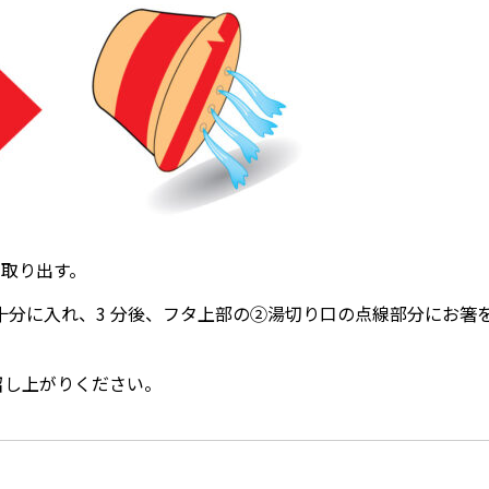
を取り出す。
 程）⼗分に⼊れ、3 分後、フタ上部の②湯切り⼝の点線部分にお
召し上がりください。