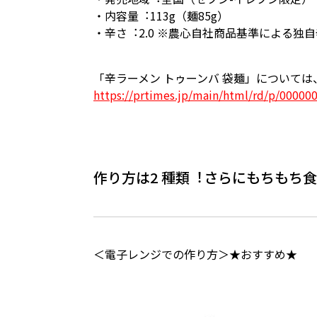
・内容量︓113g（麺85g）
・⾟さ︓2.0 ※農⼼⾃社商品基準による独
「⾟ラーメン トゥーンバ 袋麺」について
https://prtimes.jp/main/html/rd/p/00000
作り⽅は2 種類︕さらにもちもち
＜電⼦レンジでの作り⽅＞★おすすめ★