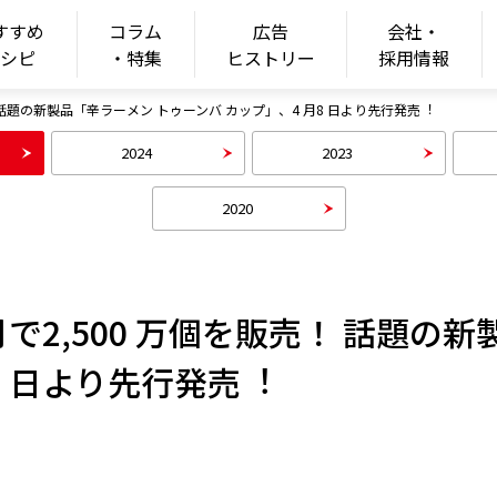
すすめ
コラム
広告
会社・
ONGSHIM
レシピ
・特集
ヒストリー
採用情報
 話題の新製品「⾟ラーメン トゥーンバ カップ」、4 ⽉8 ⽇より先⾏発売︕
2024
2023
2020
で2,500 万個を販売！ 話題の
8 ⽇より先⾏発売︕