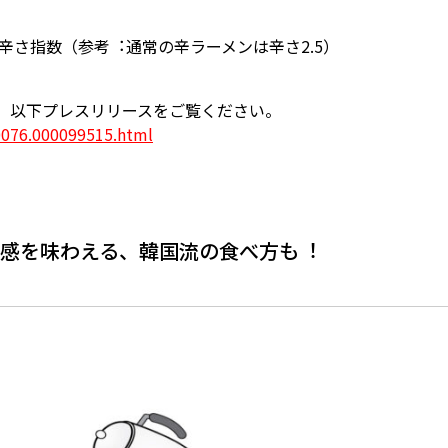
⾃⾟さ指数（参考︓通常の⾟ラーメンは⾟さ2.5）
は、以下プレスリリースをご覧ください。
0076.000099515.html
⾷感を味わえる、韓国流の⾷べ⽅も︕