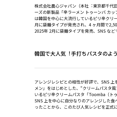
株式会社農⼼ジャパン（本社︓東京都千代⽥
ーズの新製品「⾟ラーメン トゥーンバ カッ
は韓国を中⼼に⼤流⾏しているピリ⾟クリーム
⽉に袋麺タイプが発売され、4 ヶ⽉間で2,
2025年 2⽉に袋麺タイプを発売、SNS
韓国で⼤⼈気︕⼿打ちパスタのよ
アレンジレシピとの相性が好評で、SNS 
メン」をはじめとした、“クリームパスタ⾵ア
いるピリ⾟クリームパスタ「Toomba（
SNS 上を中⼼に⾃分なりのアレンジした
ったことから、このたび⼈気レシピを正式