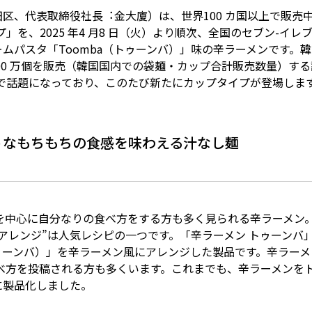
区、代表取締役社⻑︓⾦⼤廈）は、世界100 カ国以上で販売
プ」を、2025 年4 ⽉8 ⽇（⽕）より順次、全国のセブン-
パスタ「Toomba（トゥーンバ）」味の⾟ラーメンです。韓国で
500 万個を販売（韓国国内での袋麺・カップ合計販売数量）
 などで話題になっており、このたび新たにカップタイプが登場しま
うなもちもちの⾷感を味わえる汁なし麺
上を中⼼に⾃分なりの⾷べ⽅をする⽅も多く⾒られる⾟ラーメン
レンジ”は⼈気レシピの⼀つです。「⾟ラーメン トゥーンバ」
トゥーンバ）」を⾟ラーメン⾵にアレンジした製品です。⾟ラー
⾷べ⽅を投稿される⽅も多くいます。これまでも、⾟ラーメンを
に製品化しました。