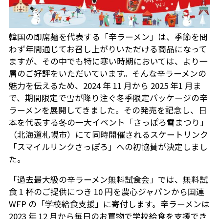
韓国の即席麺を代表する「辛ラーメン」は、季節を問
わず年間通じてお召し上がりいただける商品になって
ますが、その中でも特に寒い時期においては、より一
層のご好評をいただいています。そんな辛ラーメンの
魅力を伝えるため、2024 年 11 月から 2025 年1 月ま
で、期間限定で雪が降り注ぐ冬季限定パッケージの辛
ラーメンを展開してきました。その発売を記念し、日
本を代表する冬の一大イベント「さっぽろ雪まつり」
（北海道札幌市）にて同時開催されるスケートリンク
「スマイルリンクさっぽろ」への初協賛が決定しまし
た。
「過去最大級の辛ラーメン無料試食会」では、無料試
食 1 杯のご提供につき 10 円を農心ジャパンから国連
WFP の「学校給食支援」に寄付します。辛ラーメンは
2023 年 12 月から毎日のお買物で学校給食を支援でき