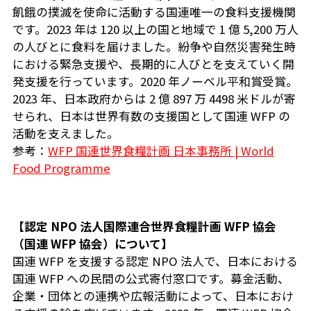
飢餓の撲滅を使命に活動する国連唯一の食料支援機関
です。2023 年は 120 以上の国と地域で 1 億 5,200 万人
の人びとに食料を届けました。紛争や自然災害発生時
における緊急支援や、長期的に人びとを支えていく開
発支援を行っています。2020 年ノーベル平和賞受賞。
2023 年、日本政府からは 2 億 897 万 4498 米ドルが寄
せられ、日本は世界有数の支援国として国連 WFP の
活動を支えました。
参考：
WFP 国連世界食糧計画 日本事務所 | World
Food Programme
【認定 NPO 法人国際連合世界食糧計画 WFP 協会
（国連 WFP 協会）について】
国連 WFP を支援する認定 NPO 法人で、日本における
国連 WFP への民間の公式寄付窓口です。募金活動、
企業・団体との連携や広報活動によって、日本におけ