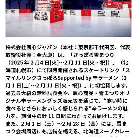
株式会社農心ジャパン（本社：東京都千代田区、代表
取締役社長：金大廈）は、「さっぽろ雪まつり
（2025 年 2 月
4 日[火]～2 月 11 日[火・祝]）」（北
海道札幌市）にて同時開催されるスケートリンク「ス
マイルリンクさっぽろ
Supported by 辛ラーメン（2
月 1 日[土]～2 月 11 日[火・祝]）」に初協賛します。
過去最大級の無料試食会や、農
心商品・雪まつりオリ
ジナル辛ラーメングッズ販売等を通じて、“寒い時に
食べるとさらにおいしく感じられる”辛ラーメンの魅
力を、期間中の計 11 日間にわたってお届けします。
また、2 月 1 日（土）～2 月 28 日（金）には、雪ま
つり会場周辺にも店舗を構える、北海道スープカレー