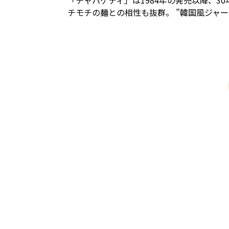
「チャパゲティ」は1984年の発売以降、3
チモチの麺との相性も抜群。 ”韓国風ジャ