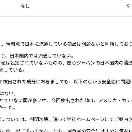
なし
な
は、現時点で日本に流通している商品は問題ないと判断してお
品であり、日本国内では流通していない。
る基準値は設定されていないものの、農心ジャパンの日本国内の流
売している。
」において検出された成分におきましても、以下の点から安全面に問
ではない。
定されていない国が多い中、今回検出された値は、アメリカ・カ
だった。
容については、判明次第、追って弊社ホームページにてご案内
誠に申し訳ございません。なお一層食品の安全には十分に気を