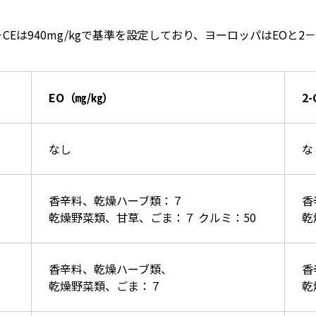
CEは940mg/kgで基準を設定しており、ヨーロッパはEOと2－C
EO（㎎/㎏）
2
なし
な
香辛料、乾燥ハーブ類：７
香
乾燥野菜類、甘草、ごま：７ クルミ：50
乾
香辛料、乾燥ハーブ類、
香
乾燥野菜類、ごま：７
乾