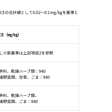
Eの合計値として0.02～0.1mg/kgを基準と
-CE（㎎/㎏）
し※新基準は上記項目2を参照
辛料、乾燥ハーブ類：940
燥野菜類、甘草、ごま：940
辛料、乾燥ハーブ類、
燥野菜類、ごま：940