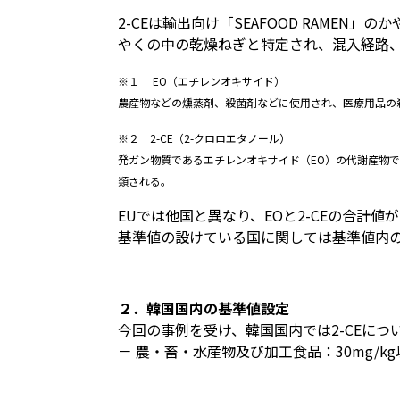
2-CEは輸出向け「SEAFOOD RAMEN
やくの中の乾燥ねぎと特定され、混入経路
※１ EO（エチレンオキサイド）
農産物などの燻蒸剤、殺菌剤などに使用され、医療用品の
※２ 2-CE（2-クロロエタノール）
発ガン物質であるエチレンオキサイド（EO）の代謝産物
類される。
EUでは他国と異なり、EOと2-CEの合計
基準値の設けている国に関しては基準値内
２．韓国国内の基準値設定
今回の事例を受け、韓国国内では2-CEに
－ 農・畜・水産物及び加工食品：30mg/k