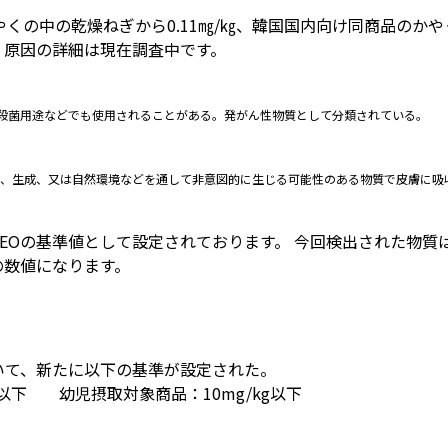
」のかやくの中の乾燥ねぎから0.11㎎/㎏、韓国国内向け同商品のか
、原因の詳細は現在調査中です。
殺菌用途などでも使用されることがある。発がん性物質として分類されている。
で、生成、又は自然環境などを通して非意図的に生じる可能性のある物質で皮膚に吸
値がEOの基準値として設定されております。 今回検出された物質は
の数値になります。
ついて、新たに以下の基準が設定された。
g以下 幼児摂取対象商品：10mg/kg以下